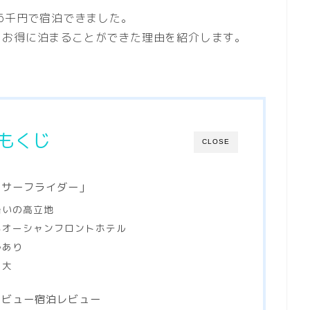
万6千円で宿泊できました。
、お得に泊まることができた理由を紹介します。
もくじ
CLOSE
ナサーフライダー」
沿いの高立地
るオーシャンフロントホテル
ルあり
ト大
ンビュー宿泊レビュー