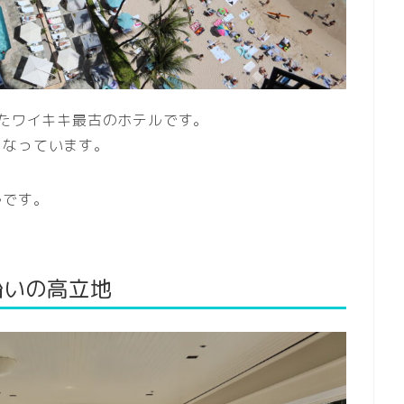
したワイキキ最古のホテルです。
となっています。
ルです。
沿いの高立地