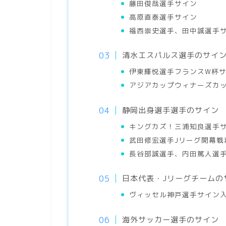
藤田俊哉選手サイン
高原直泰選手サイン
福西崇史選手、田中誠選手
清水エスパルス選手のサイ
伊東輝悦選手フランスW杯
アジアカップウィナーズカ
静岡出身選手選手のサイン
キングカズ！三浦知良選手
武田修宏選手Jリーグ開幕戦
長谷部誠選手、内田篤人選
日本代表・Jリーグチームの
ヴィッセル神戸選手サイン
海外サッカー選手のサイン